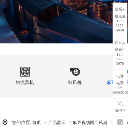
联系人
蔡先生
139-
2557-
5658
联系人
钱先生
135-
3700-
3970
电话
轴流风机
鼓风机
麻豆视频
电话
0769-
8808610
微信号
您的位置:
->
->
->
首页
产品展示
麻豆视频国产风扇
60x10