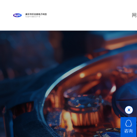
网
麻豆专区在线电子科技
专注国产丰满麻豆生产厂家
咨询